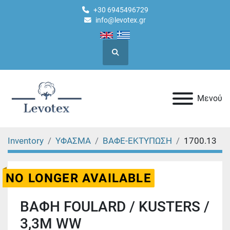
+30 6945496729
info@levotex.gr
Ερευνα
Μενού
Inventory
ΥΦΑΣΜΑ
ΒΑΦΕ-ΕΚΤΥΠΩΣΗ
1700.13
NO LONGER AVAILABLE
ΒΑΦΗ FOULARD / KUSTERS /
3,3Μ WW