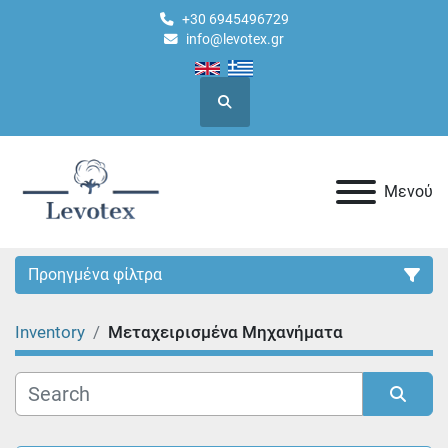
+30 6945496729
info@levotex.gr
Ερευνα
Μενού
Προηγμένα φίλτρα
Inventory
Μεταχειρισμένα Μηχανήματα
Κατηγορία
Sort by